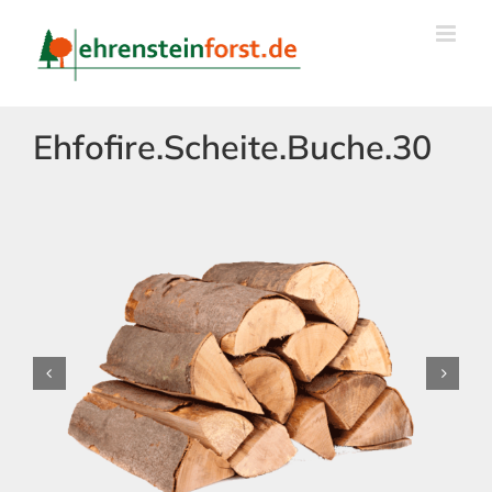
Skip
to
content
Ehfofire.Scheite.Buche.30