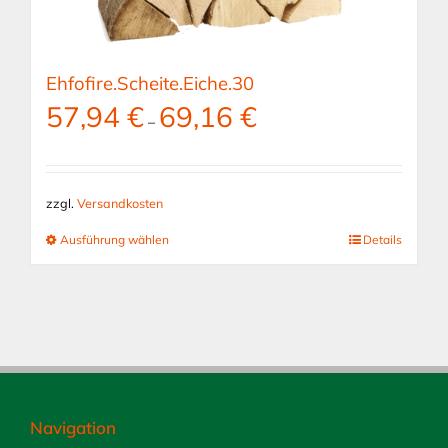
Ehfofire.Scheite.Eiche.30
57,94
€
69,16
€
–
zzgl.
Versandkosten
Dieses
Ausführung wählen
Details
Produkt
weist
mehrere
Varianten
auf.
Die
Optionen
können
auf
Navigation
der